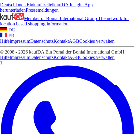
Deutschlands Einkaufszettel
kaufDA Insights
App
herunterladen
Pressemeldungen
Member of Bonial International Group
The network for
location based shopping information
DE
FR
Hilfe
Impressum
Datenschutz
Kontakt
AGB
Cookies verwalten
© 2008 - 2026 kaufDA Ein Portal der Bonial International GmbH
Hilfe
Impressum
Datenschutz
Kontakt
AGB
Cookies verwalten
1