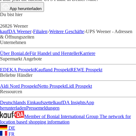
App herunterladen
Du bist hier
26826 Weener
kaufDA Weener
Filialen
Weitere Geschäfte
UPS Weener - Adressen
& Öffnungszeiten
Unternehmen
Über Bonial.de
Für Handel und Hersteller
Karriere
Supermarkt Angebote
EDEKA Prospekt
Kaufland Prospekt
REWE Prospekt
Beliebte Händler
Aldi Nord Prospekt
Netto Prospekt
Lidl Prospekt
Ressourcen
Deutschlands Einkaufszettel
kaufDA Insights
App
herunterladen
Pressemeldungen
Member of Bonial International Group
The network for
location based shopping information
DE
FR