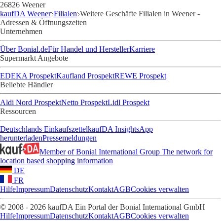
26826 Weener
kaufDA Weener
Filialen
Weitere Geschäfte Filialen in Weener -
Adressen & Öffnungszeiten
Unternehmen
Über Bonial.de
Für Handel und Hersteller
Karriere
Supermarkt Angebote
EDEKA Prospekt
Kaufland Prospekt
REWE Prospekt
Beliebte Händler
Aldi Nord Prospekt
Netto Prospekt
Lidl Prospekt
Ressourcen
Deutschlands Einkaufszettel
kaufDA Insights
App
herunterladen
Pressemeldungen
Member of Bonial International Group
The network for
location based shopping information
DE
FR
Hilfe
Impressum
Datenschutz
Kontakt
AGB
Cookies verwalten
© 2008 - 2026 kaufDA Ein Portal der Bonial International GmbH
Hilfe
Impressum
Datenschutz
Kontakt
AGB
Cookies verwalten