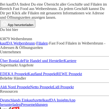
Bei kaufDA findest Du eine Übersicht aller Geschäfte und Filialen im
Bereich Fast Food aus Weibersbrunn. Zu jedem Geschäft kannst Du
Dir per Klick alle Filialen mit genaueren Informationen wie Adresse
und Öffnungszeiten anzeigen lassen.
App herunterladen
Du bist hier
63879 Weibersbrunn
kaufDA Weibersbrunn
Filialen
Fast Food Filialen in Weibersbrunn -
Adressen & Öffnungszeiten
Unternehmen
Über Bonial.de
Für Handel und Hersteller
Karriere
Supermarkt Angebote
EDEKA Prospekt
Kaufland Prospekt
REWE Prospekt
Beliebte Händler
Aldi Nord Prospekt
Netto Prospekt
Lidl Prospekt
Ressourcen
Deutschlands Einkaufszettel
kaufDA Insights
App
herunterladen
Pressemeldungen