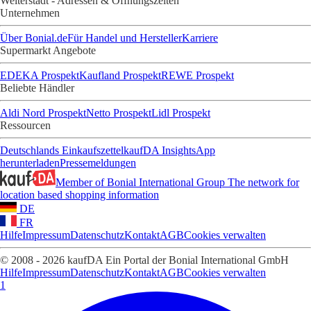
Weiterstadt - Adressen & Öffnungszeiten
Unternehmen
Über Bonial.de
Für Handel und Hersteller
Karriere
Supermarkt Angebote
EDEKA Prospekt
Kaufland Prospekt
REWE Prospekt
Beliebte Händler
Aldi Nord Prospekt
Netto Prospekt
Lidl Prospekt
Ressourcen
Deutschlands Einkaufszettel
kaufDA Insights
App
herunterladen
Pressemeldungen
Member of Bonial International Group
The network for
location based shopping information
DE
FR
Hilfe
Impressum
Datenschutz
Kontakt
AGB
Cookies verwalten
© 2008 - 2026 kaufDA Ein Portal der Bonial International GmbH
Hilfe
Impressum
Datenschutz
Kontakt
AGB
Cookies verwalten
1