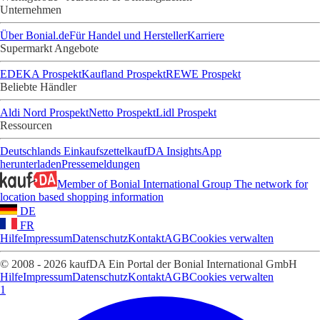
Unternehmen
Über Bonial.de
Für Handel und Hersteller
Karriere
Supermarkt Angebote
EDEKA Prospekt
Kaufland Prospekt
REWE Prospekt
Beliebte Händler
Aldi Nord Prospekt
Netto Prospekt
Lidl Prospekt
Ressourcen
Deutschlands Einkaufszettel
kaufDA Insights
App
herunterladen
Pressemeldungen
Member of Bonial International Group
The network for
location based shopping information
DE
FR
Hilfe
Impressum
Datenschutz
Kontakt
AGB
Cookies verwalten
© 2008 - 2026 kaufDA Ein Portal der Bonial International GmbH
Hilfe
Impressum
Datenschutz
Kontakt
AGB
Cookies verwalten
1