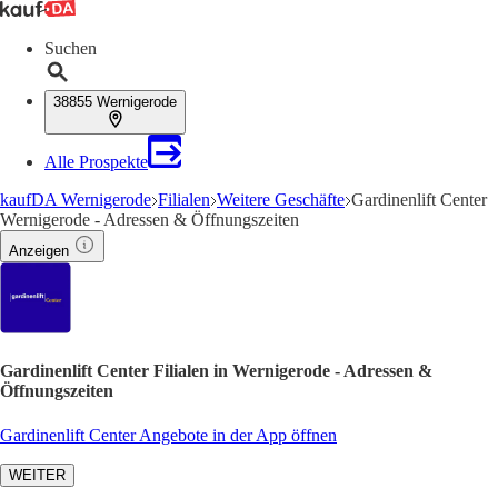
Suchen
38855 Wernigerode
Alle Prospekte
kaufDA Wernigerode
Filialen
Weitere Geschäfte
Gardinenlift Center
Wernigerode - Adressen & Öffnungszeiten
Anzeigen
Gardinenlift Center Filialen in Wernigerode - Adressen &
Öffnungszeiten
Gardinenlift Center Angebote in der App öffnen
WEITER