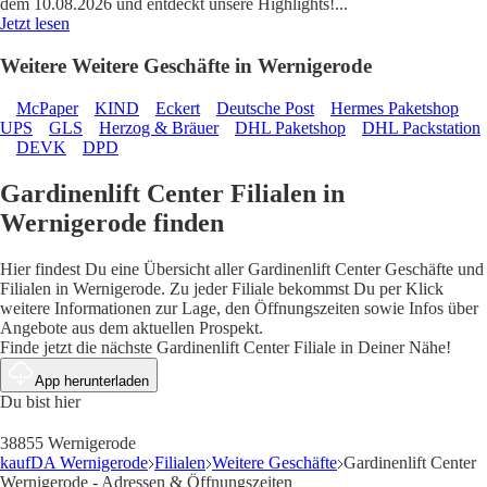
dem 10.08.2026 und entdeckt unsere Highlights!
...
Jetzt lesen
Weitere Weitere Geschäfte in Wernigerode
McPaper
KIND
Eckert
Deutsche Post
Hermes Paketshop
UPS
GLS
Herzog & Bräuer
DHL Paketshop
DHL Packstation
DEVK
DPD
Gardinenlift Center Filialen in
Wernigerode finden
Hier findest Du eine Übersicht aller Gardinenlift Center Geschäfte und
Filialen in Wernigerode. Zu jeder Filiale bekommst Du per Klick
weitere Informationen zur Lage, den Öffnungszeiten sowie Infos über
Angebote aus dem aktuellen Prospekt.
Finde jetzt die nächste Gardinenlift Center Filiale in Deiner Nähe!
App herunterladen
Du bist hier
38855 Wernigerode
kaufDA Wernigerode
Filialen
Weitere Geschäfte
Gardinenlift Center
Wernigerode - Adressen & Öffnungszeiten