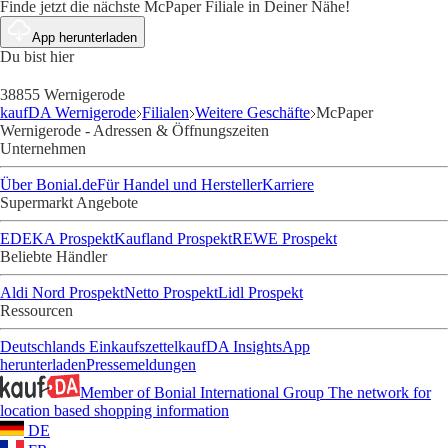
Finde jetzt die nächste McPaper Filiale in Deiner Nähe!
App herunterladen
Du bist hier
38855 Wernigerode
kaufDA Wernigerode
Filialen
Weitere Geschäfte
McPaper
Wernigerode - Adressen & Öffnungszeiten
Unternehmen
Über Bonial.de
Für Handel und Hersteller
Karriere
Supermarkt Angebote
EDEKA Prospekt
Kaufland Prospekt
REWE Prospekt
Beliebte Händler
Aldi Nord Prospekt
Netto Prospekt
Lidl Prospekt
Ressourcen
Deutschlands Einkaufszettel
kaufDA Insights
App
herunterladen
Pressemeldungen
Member of Bonial International Group
The network for
location based shopping information
DE