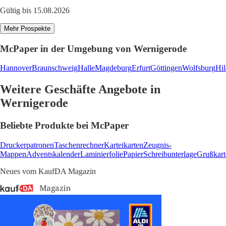
Gültig bis 15.08.2026
Mehr Prospekte
McPaper in der Umgebung von Wernigerode
Hannover
Braunschweig
Halle
Magdeburg
Erfurt
Göttingen
Wolfsburg
Hi
Weitere Geschäfte Angebote in
Wernigerode
Beliebte Produkte bei McPaper
Druckerpatronen
Taschenrechner
Karteikarten
Zeugnis-
Mappen
Adventskalender
Laminierfolie
Papier
Schreibunterlage
Grußkart
Neues vom KaufDA Magazin