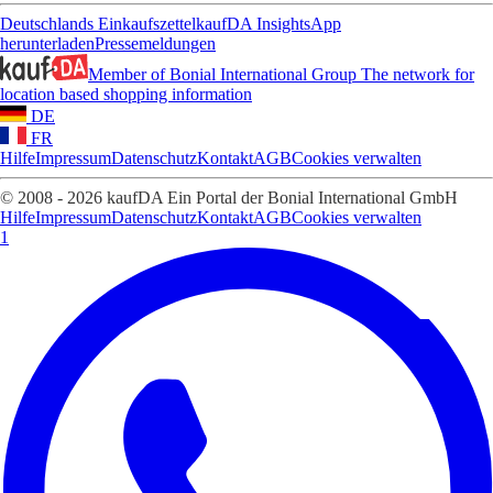
Deutschlands Einkaufszettel
kaufDA Insights
App
herunterladen
Pressemeldungen
Member of Bonial International Group
The network for
location based shopping information
DE
FR
Hilfe
Impressum
Datenschutz
Kontakt
AGB
Cookies verwalten
© 2008 - 2026 kaufDA Ein Portal der Bonial International GmbH
Hilfe
Impressum
Datenschutz
Kontakt
AGB
Cookies verwalten
1