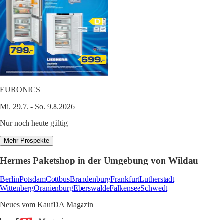
EURONICS
Mi. 29.7. - So. 9.8.2026
Nur noch heute gültig
Mehr Prospekte
Hermes Paketshop in der Umgebung von Wildau
Berlin
Potsdam
Cottbus
Brandenburg
Frankfurt
Lutherstadt
Wittenberg
Oranienburg
Eberswalde
Falkensee
Schwedt
Neues vom KaufDA Magazin