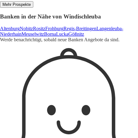
Mehr Prospekte
Banken in der Nähe von Windischleuba
Altenburg
Nobitz
Rositz
Frohburg
Regis-Breitingen
Langenleuba-
Niederhain
Meuselwitz
Borna
Lucka
Gößnitz
Werde benachrichtigt, sobald neue Banken Angebote da sind.