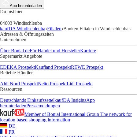
App herunterladen
Du bist hier
04603 Windischleuba
kaufDA Windischleuba
Filialen
Banken Filialen in Windischleuba -
Adressen & Öffnungszeiten
Unternehmen
Über Bonial.de
Für Handel und Hersteller
Karriere
Supermarkt Angebote
EDEKA Prospekt
Kaufland Prospekt
REWE Prospekt
Beliebte Händler
Aldi Nord Prospekt
Netto Prospekt
Lidl Prospekt
Ressourcen
Deutschlands Einkaufszettel
kaufDA Insights
App
herunterladen
Pressemeldungen
Member of Bonial International Group
The network for
location based shopping information
DE
FR