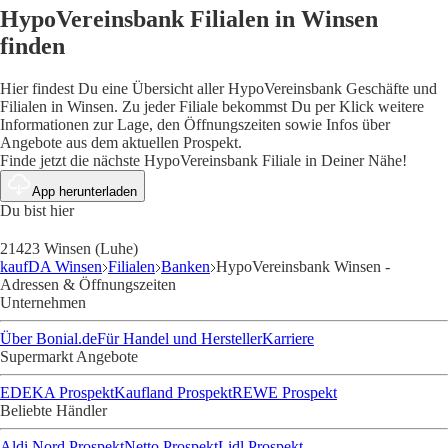
HypoVereinsbank Filialen in Winsen
finden
Hier findest Du eine Übersicht aller HypoVereinsbank Geschäfte und
Filialen in Winsen. Zu jeder Filiale bekommst Du per Klick weitere
Informationen zur Lage, den Öffnungszeiten sowie Infos über
Angebote aus dem aktuellen Prospekt.
Finde jetzt die nächste HypoVereinsbank Filiale in Deiner Nähe!
App herunterladen
Du bist hier
21423 Winsen (Luhe)
kaufDA Winsen
Filialen
Banken
HypoVereinsbank Winsen -
Adressen & Öffnungszeiten
Unternehmen
Über Bonial.de
Für Handel und Hersteller
Karriere
Supermarkt Angebote
EDEKA Prospekt
Kaufland Prospekt
REWE Prospekt
Beliebte Händler
Aldi Nord Prospekt
Netto Prospekt
Lidl Prospekt