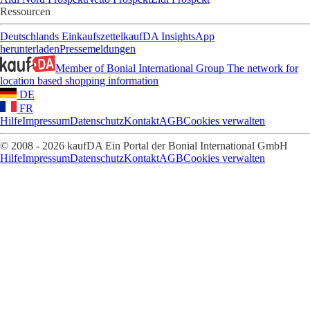
Ressourcen
Deutschlands Einkaufszettel
kaufDA Insights
App
herunterladen
Pressemeldungen
Member of Bonial International Group
The network for
location based shopping information
DE
FR
Hilfe
Impressum
Datenschutz
Kontakt
AGB
Cookies verwalten
© 2008 - 2026 kaufDA Ein Portal der Bonial International GmbH
Hilfe
Impressum
Datenschutz
Kontakt
AGB
Cookies verwalten