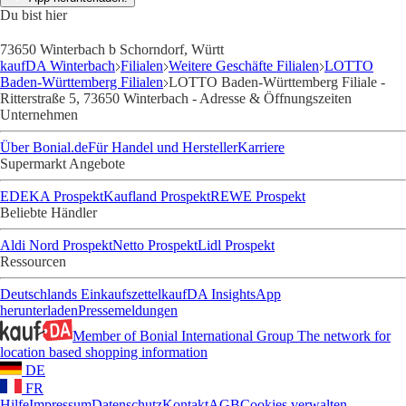
Du bist hier
73650 Winterbach b Schorndorf, Württ
kaufDA Winterbach
Filialen
Weitere Geschäfte Filialen
LOTTO
Baden-Württemberg Filialen
LOTTO Baden-Württemberg Filiale -
Ritterstraße 5, 73650 Winterbach - Adresse & Öffnungszeiten
Unternehmen
Über Bonial.de
Für Handel und Hersteller
Karriere
Supermarkt Angebote
EDEKA Prospekt
Kaufland Prospekt
REWE Prospekt
Beliebte Händler
Aldi Nord Prospekt
Netto Prospekt
Lidl Prospekt
Ressourcen
Deutschlands Einkaufszettel
kaufDA Insights
App
herunterladen
Pressemeldungen
Member of Bonial International Group
The network for
location based shopping information
DE
FR
Hilfe
Impressum
Datenschutz
Kontakt
AGB
Cookies verwalten