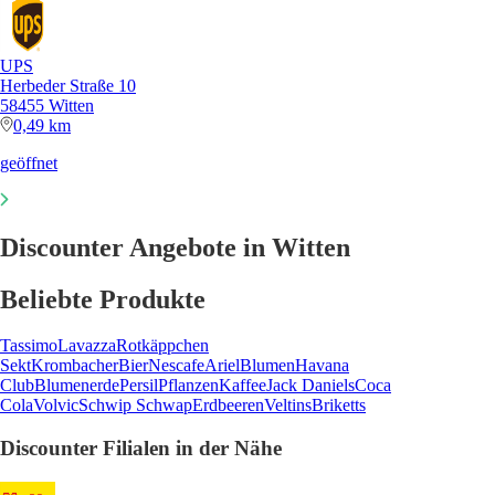
UPS
Herbeder Straße 10
58455 Witten
0,49 km
geöffnet
Discounter Angebote in Witten
Beliebte Produkte
Tassimo
Lavazza
Rotkäppchen
Sekt
Krombacher
Bier
Nescafe
Ariel
Blumen
Havana
Club
Blumenerde
Persil
Pflanzen
Kaffee
Jack Daniels
Coca
Cola
Volvic
Schwip Schwap
Erdbeeren
Veltins
Briketts
Discounter Filialen in der Nähe