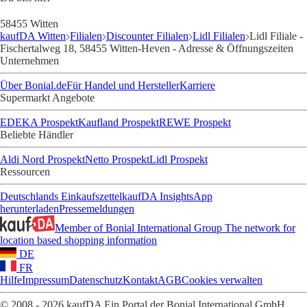
58455 Witten
kaufDA Witten
Filialen
Discounter Filialen
Lidl Filialen
Lidl Filiale -
Fischertalweg 18, 58455 Witten-Heven - Adresse & Öffnungszeiten
Unternehmen
Über Bonial.de
Für Handel und Hersteller
Karriere
Supermarkt Angebote
EDEKA Prospekt
Kaufland Prospekt
REWE Prospekt
Beliebte Händler
Aldi Nord Prospekt
Netto Prospekt
Lidl Prospekt
Ressourcen
Deutschlands Einkaufszettel
kaufDA Insights
App
herunterladen
Pressemeldungen
Member of Bonial International Group
The network for
location based shopping information
DE
FR
Hilfe
Impressum
Datenschutz
Kontakt
AGB
Cookies verwalten
© 2008 - 2026 kaufDA Ein Portal der Bonial International GmbH