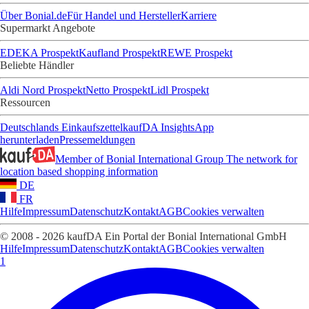
Über Bonial.de
Für Handel und Hersteller
Karriere
Supermarkt Angebote
EDEKA Prospekt
Kaufland Prospekt
REWE Prospekt
Beliebte Händler
Aldi Nord Prospekt
Netto Prospekt
Lidl Prospekt
Ressourcen
Deutschlands Einkaufszettel
kaufDA Insights
App
herunterladen
Pressemeldungen
Member of Bonial International Group
The network for
location based shopping information
DE
FR
Hilfe
Impressum
Datenschutz
Kontakt
AGB
Cookies verwalten
© 2008 - 2026 kaufDA Ein Portal der Bonial International GmbH
Hilfe
Impressum
Datenschutz
Kontakt
AGB
Cookies verwalten
1