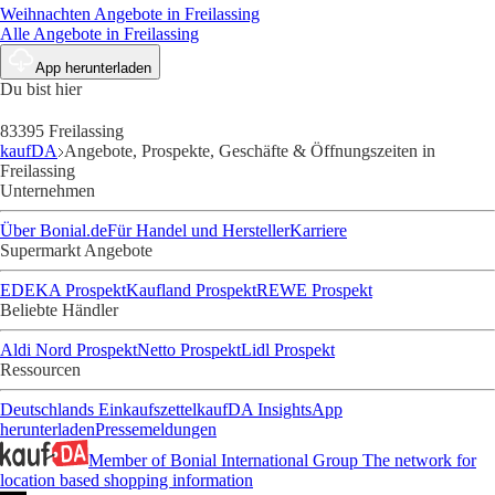
Weihnachten
Angebote in Freilassing
Alle Angebote in Freilassing
App herunterladen
Du bist hier
83395 Freilassing
kaufDA
Angebote, Prospekte, Geschäfte & Öffnungszeiten in
Freilassing
Unternehmen
Über Bonial.de
Für Handel und Hersteller
Karriere
Supermarkt Angebote
EDEKA Prospekt
Kaufland Prospekt
REWE Prospekt
Beliebte Händler
Aldi Nord Prospekt
Netto Prospekt
Lidl Prospekt
Ressourcen
Deutschlands Einkaufszettel
kaufDA Insights
App
herunterladen
Pressemeldungen
Member of Bonial International Group
The network for
location based shopping information