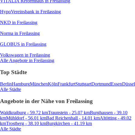
VITALIA Reformhaus
in Freilassing
HypoVereinsbank
in Freilassing
NKD
in Freilassing
Norma
in Freilassing
GLOBUS
in Freilassing
Volkswagen
in Freilassing
Alle Angebote in Freilassing
Top Städte
Berlin
Hamburg
München
Köln
Frankfurt
Stuttgart
Dortmund
Essen
Düssel
Alle Städte
Angebote in der Nähe von Freilassing
Waldkraiburg - 59.72 km
Traunstein - 25.07 km
Burghausen - 39.10
km
Mühldorf - 56.01 km
Bad Reichenhall - 14.01 km
Altötting - 49.02
km
Trostberg - 38.10 km
Burgkirchen - 41.19 km
Alle Städte