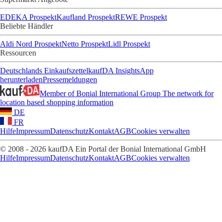
EDEKA Prospekt
Kaufland Prospekt
REWE Prospekt
Beliebte Händler
Aldi Nord Prospekt
Netto Prospekt
Lidl Prospekt
Ressourcen
Deutschlands Einkaufszettel
kaufDA Insights
App
herunterladen
Pressemeldungen
Member of Bonial International Group
The network for
location based shopping information
DE
FR
Hilfe
Impressum
Datenschutz
Kontakt
AGB
Cookies verwalten
© 2008 - 2026 kaufDA Ein Portal der Bonial International GmbH
Hilfe
Impressum
Datenschutz
Kontakt
AGB
Cookies verwalten