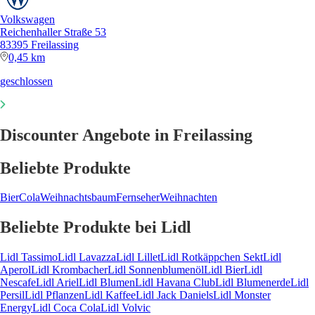
Volkswagen
Reichenhaller Straße 53
83395 Freilassing
0,45 km
geschlossen
Discounter Angebote in Freilassing
Beliebte Produkte
Bier
Cola
Weihnachtsbaum
Fernseher
Weihnachten
Beliebte Produkte bei Lidl
Lidl Tassimo
Lidl Lavazza
Lidl Lillet
Lidl Rotkäppchen Sekt
Lidl
Aperol
Lidl Krombacher
Lidl Sonnenblumenöl
Lidl Bier
Lidl
Nescafe
Lidl Ariel
Lidl Blumen
Lidl Havana Club
Lidl Blumenerde
Lidl
Persil
Lidl Pflanzen
Lidl Kaffee
Lidl Jack Daniels
Lidl Monster
Energy
Lidl Coca Cola
Lidl Volvic