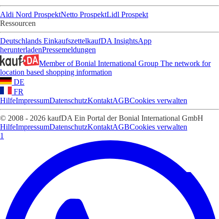
Aldi Nord Prospekt
Netto Prospekt
Lidl Prospekt
Ressourcen
Deutschlands Einkaufszettel
kaufDA Insights
App
herunterladen
Pressemeldungen
Member of Bonial International Group
The network for
location based shopping information
DE
FR
Hilfe
Impressum
Datenschutz
Kontakt
AGB
Cookies verwalten
© 2008 - 2026 kaufDA Ein Portal der Bonial International GmbH
Hilfe
Impressum
Datenschutz
Kontakt
AGB
Cookies verwalten
1