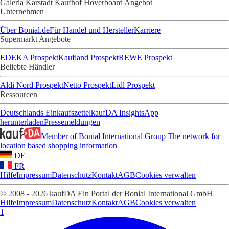
Galeria Karstadt Kaufhof Hoverboard Angebot
Unternehmen
Über Bonial.de
Für Handel und Hersteller
Karriere
Supermarkt Angebote
EDEKA Prospekt
Kaufland Prospekt
REWE Prospekt
Beliebte Händler
Aldi Nord Prospekt
Netto Prospekt
Lidl Prospekt
Ressourcen
Deutschlands Einkaufszettel
kaufDA Insights
App
herunterladen
Pressemeldungen
Member of Bonial International Group
The network for
location based shopping information
DE
FR
Hilfe
Impressum
Datenschutz
Kontakt
AGB
Cookies verwalten
© 2008 - 2026 kaufDA Ein Portal der Bonial International GmbH
Hilfe
Impressum
Datenschutz
Kontakt
AGB
Cookies verwalten
1