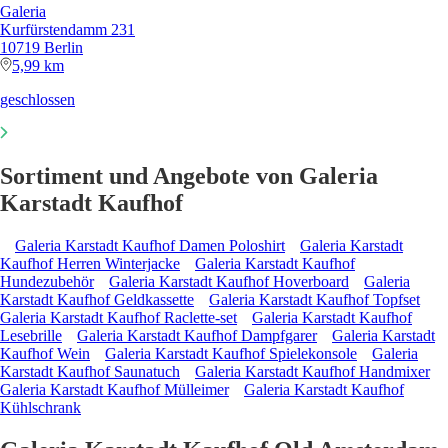
Galeria
Kurfürstendamm 231
10719 Berlin
5,99 km
geschlossen
Sortiment und Angebote von Galeria
Karstadt Kaufhof
Galeria Karstadt Kaufhof Damen Poloshirt
Galeria Karstadt
Kaufhof Herren Winterjacke
Galeria Karstadt Kaufhof
Hundezubehör
Galeria Karstadt Kaufhof Hoverboard
Galeria
Karstadt Kaufhof Geldkassette
Galeria Karstadt Kaufhof Topfset
Galeria Karstadt Kaufhof Raclette-set
Galeria Karstadt Kaufhof
Lesebrille
Galeria Karstadt Kaufhof Dampfgarer
Galeria Karstadt
Kaufhof Wein
Galeria Karstadt Kaufhof Spielekonsole
Galeria
Karstadt Kaufhof Saunatuch
Galeria Karstadt Kaufhof Handmixer
Galeria Karstadt Kaufhof Mülleimer
Galeria Karstadt Kaufhof
Kühlschrank