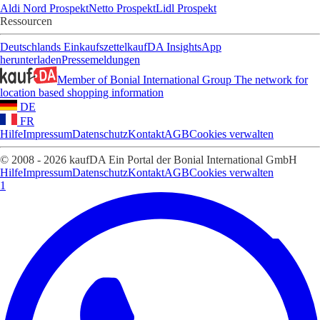
Aldi Nord Prospekt
Netto Prospekt
Lidl Prospekt
Ressourcen
Deutschlands Einkaufszettel
kaufDA Insights
App
herunterladen
Pressemeldungen
Member of Bonial International Group
The network for
location based shopping information
DE
FR
Hilfe
Impressum
Datenschutz
Kontakt
AGB
Cookies verwalten
© 2008 - 2026 kaufDA Ein Portal der Bonial International GmbH
Hilfe
Impressum
Datenschutz
Kontakt
AGB
Cookies verwalten
1