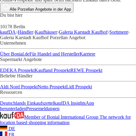
Alle Porzellan Angebote in der App
Du bist hier
10178 Berlin
kaufDA
Händler
Kaufhäuser
Galeria Karstadt Kaufhof
Sortiment
Galeria Karstadt Kaufhof Porzellan Angebot
Unternehmen
Über Bonial.de
Für Handel und Hersteller
Karriere
Supermarkt Angebote
EDEKA Prospekt
Kaufland Prospekt
REWE Prospekt
Beliebte Händler
Aldi Nord Prospekt
Netto Prospekt
Lidl Prospekt
Ressourcen
Deutschlands Einkaufszettel
kaufDA Insights
App
herunterladen
Pressemeldungen
Member of Bonial International Group
The network for
location based shopping information
DE
FR