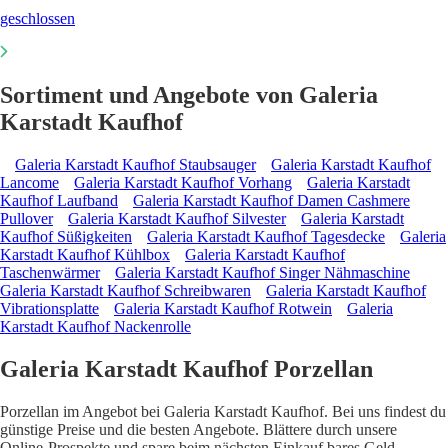
geschlossen
Sortiment und Angebote von Galeria
Karstadt Kaufhof
Galeria Karstadt Kaufhof Staubsauger
Galeria Karstadt Kaufhof
Lancome
Galeria Karstadt Kaufhof Vorhang
Galeria Karstadt
Kaufhof Laufband
Galeria Karstadt Kaufhof Damen Cashmere
Pullover
Galeria Karstadt Kaufhof Silvester
Galeria Karstadt
Kaufhof Süßigkeiten
Galeria Karstadt Kaufhof Tagesdecke
Galeria
Karstadt Kaufhof Kühlbox
Galeria Karstadt Kaufhof
Taschenwärmer
Galeria Karstadt Kaufhof Singer Nähmaschine
Galeria Karstadt Kaufhof Schreibwaren
Galeria Karstadt Kaufhof
Vibrationsplatte
Galeria Karstadt Kaufhof Rotwein
Galeria
Karstadt Kaufhof Nackenrolle
Galeria Karstadt Kaufhof Porzellan
Porzellan im Angebot bei Galeria Karstadt Kaufhof. Bei uns findest du
günstige Preise und die besten Angebote. Blättere durch unsere
Online-Prospekte und spare beim nächsten Einkauf bares Geld.