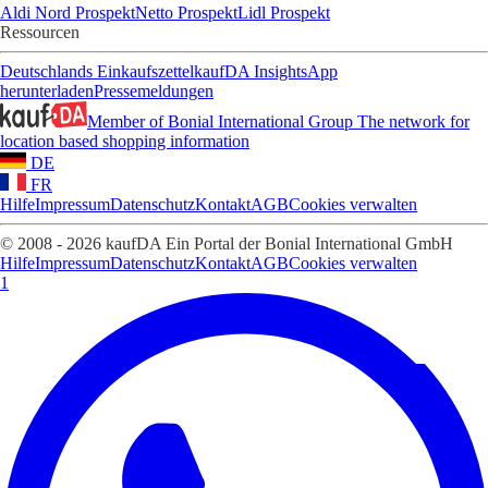
Aldi Nord Prospekt
Netto Prospekt
Lidl Prospekt
Ressourcen
Deutschlands Einkaufszettel
kaufDA Insights
App
herunterladen
Pressemeldungen
Member of Bonial International Group
The network for
location based shopping information
DE
FR
Hilfe
Impressum
Datenschutz
Kontakt
AGB
Cookies verwalten
© 2008 - 2026 kaufDA Ein Portal der Bonial International GmbH
Hilfe
Impressum
Datenschutz
Kontakt
AGB
Cookies verwalten
1