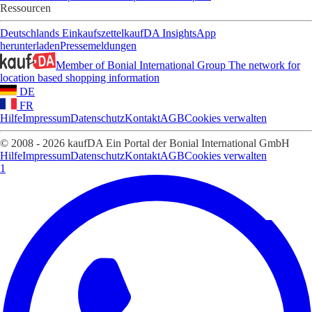
Ressourcen
Deutschlands Einkaufszettel
kaufDA Insights
App
herunterladen
Pressemeldungen
Member of Bonial International Group
The network for
location based shopping information
DE
FR
Hilfe
Impressum
Datenschutz
Kontakt
AGB
Cookies verwalten
© 2008 - 2026 kaufDA Ein Portal der Bonial International GmbH
Hilfe
Impressum
Datenschutz
Kontakt
AGB
Cookies verwalten
1