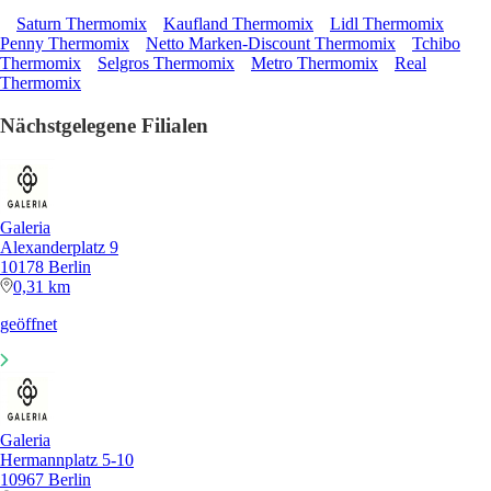
Saturn Thermomix
Kaufland Thermomix
Lidl Thermomix
Penny Thermomix
Netto Marken-Discount Thermomix
Tchibo
Thermomix
Selgros Thermomix
Metro Thermomix
Real
Thermomix
Nächstgelegene Filialen
Galeria
Alexanderplatz 9
10178 Berlin
0,31 km
geöffnet
Galeria
Hermannplatz 5-10
10967 Berlin