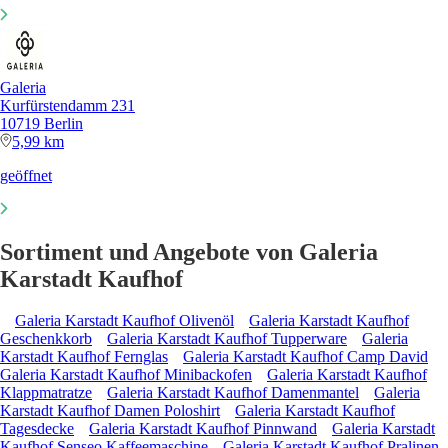
Galeria
Kurfürstendamm 231
10719 Berlin
5,99 km
geöffnet
Sortiment und Angebote von Galeria
Karstadt Kaufhof
Galeria Karstadt Kaufhof Olivenöl
Galeria Karstadt Kaufhof
Geschenkkorb
Galeria Karstadt Kaufhof Tupperware
Galeria
Karstadt Kaufhof Fernglas
Galeria Karstadt Kaufhof Camp David
Galeria Karstadt Kaufhof Minibackofen
Galeria Karstadt Kaufhof
Klappmatratze
Galeria Karstadt Kaufhof Damenmantel
Galeria
Karstadt Kaufhof Damen Poloshirt
Galeria Karstadt Kaufhof
Tagesdecke
Galeria Karstadt Kaufhof Pinnwand
Galeria Karstadt
Kaufhof Senseo Kaffeemaschine
Galeria Karstadt Kaufhof Pralinen