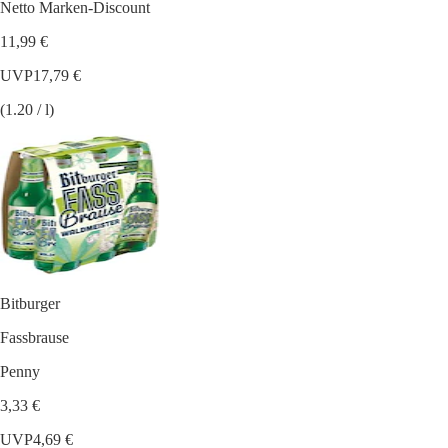
Netto Marken-Discount
11,99 €
UVP
17,79 €
(1.20 / l)
Bitburger
Fassbrause
Penny
3,33 €
UVP
4,69 €