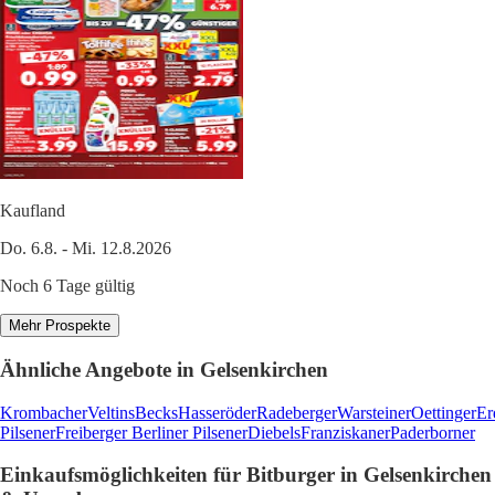
Kaufland
Do. 6.8. - Mi. 12.8.2026
Noch 6 Tage gültig
Mehr Prospekte
Ähnliche Angebote in Gelsenkirchen
Krombacher
Veltins
Becks
Hasseröder
Radeberger
Warsteiner
Oettinger
Er
Pilsener
Freiberger
Berliner Pilsener
Diebels
Franziskaner
Paderborner
Einkaufsmöglichkeiten für Bitburger in Gelsenkirchen