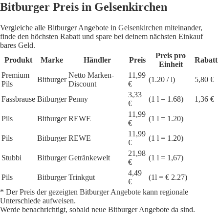
Bitburger Preis in Gelsenkirchen
Vergleiche alle Bitburger Angebote in Gelsenkirchen miteinander,
finde den höchsten Rabatt und spare bei deinem nächsten Einkauf
bares Geld.
Preis pro
Produkt
Marke
Händler
Preis
Rabatt
Einheit
Premium
Netto Marken-
11,99
Bitburger
(1.20 / l)
5,80 €
Pils
Discount
€
3,33
Fassbrause
Bitburger
Penny
(1 l = 1.68)
1,36 €
€
11,99
Pils
Bitburger
REWE
(1 l = 1.20)
€
11,99
Pils
Bitburger
REWE
(1 l = 1.20)
€
21,98
Stubbi
Bitburger
Getränkewelt
(1 l = 1,67)
€
4,49
Pils
Bitburger
Trinkgut
(1l = € 2.27)
€
* Der Preis der gezeigten Bitburger Angebote kann regionale
Unterschiede aufweisen.
Werde benachrichtigt, sobald neue Bitburger Angebote da sind.
1