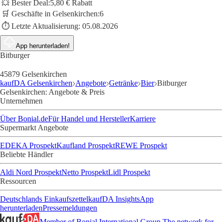
💥 Bester Deal:
5,80 € Rabatt
🛒 Geschäfte in Gelsenkirchen:
6
⏱️ Letzte Aktualisierung:
05.08.2026
App herunterladen!
Bitburger
45879 Gelsenkirchen
kaufDA Gelsenkirchen
Angebote
Getränke
Bier
Bitburger
Gelsenkirchen: Angebote & Preis
Unternehmen
Über Bonial.de
Für Handel und Hersteller
Karriere
Supermarkt Angebote
EDEKA Prospekt
Kaufland Prospekt
REWE Prospekt
Beliebte Händler
Aldi Nord Prospekt
Netto Prospekt
Lidl Prospekt
Ressourcen
Deutschlands Einkaufszettel
kaufDA Insights
App
herunterladen
Pressemeldungen
Member of Bonial International Group
The network for