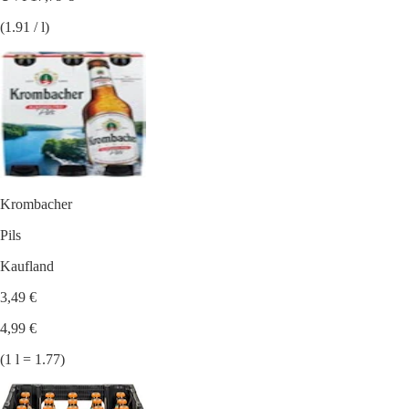
(1.91 / l)
Krombacher
Pils
Kaufland
3,49 €
4,99 €
(1 l = 1.77)