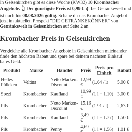
In Gelsenkirchen gibt es diese Woche (KW32)
10 Krombacher
Angebote.
👆 Der
günstigste Preis
ist
0,99 €
🥇 bei Getränkewelt und
ist noch
bis 08.08.2026 gültig
. Schaue dir das Krombacher Angebot
jetzt im aktuellen Prospekt "DIE GETRÄNKEKÖNNER" von
Getränkewelt in Gelsenkirchen
auf Seite 2 an.
Krombacher Preis in Gelsenkirchen
Vergleiche alle Krombacher Angebote in Gelsenkirchen miteinander,
finde den höchsten Rabatt und spare bei deinem nächsten Einkauf
bares Geld.
Preis pro
Produkt
Marke
Händler
Preis
Rabatt
Einheit
Helles
Netto Marken-
12,99
Veltins
(1.64 / l)
5,00 €
Pülleken
Discount
€
10,99
Spezi
Krombacher
Kaufland
(1 l = 1.10)
3,00 €
€
Netto Marken-
15,16
Pils
Krombacher
(1.91 / l)
2,63 €
Discount
€
3,49
Pils
Krombacher
Kaufland
(1 l = 1.77)
1,50 €
€
4,69
Pils
Krombacher
Penny
(1 l = 1.56)
1,01 €
€