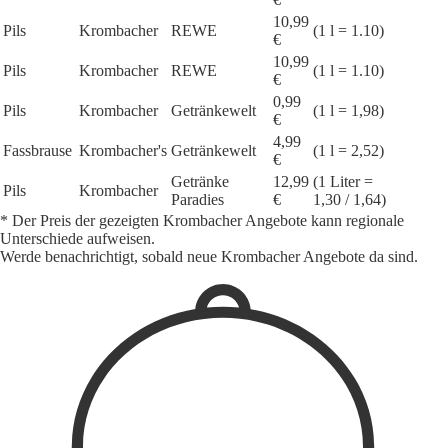
10,99
Pils
Krombacher
REWE
(1 l = 1.10)
€
10,99
Pils
Krombacher
REWE
(1 l = 1.10)
€
0,99
Pils
Krombacher
Getränkewelt
(1 l = 1,98)
€
4,99
Fassbrause
Krombacher's
Getränkewelt
(1 l = 2,52)
€
Getränke
12,99
(1 Liter =
Pils
Krombacher
Paradies
€
1,30 / 1,64)
* Der Preis der gezeigten Krombacher Angebote kann regionale
Unterschiede aufweisen.
Werde benachrichtigt, sobald neue Krombacher Angebote da sind.
1