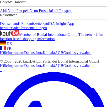
Beliebte Händler
Aldi Nord Prospekt
Netto Prospekt
Lidl Prospekt
Ressourcen
Deutschlands Einkaufszettel
kaufDA Insights
App
herunterladen
Pressemeldungen
Member of Bonial International Group
The network for
location based shopping information
DE
FR
Hilfe
Impressum
Datenschutz
Kontakt
AGB
Cookies verwalten
© 2008 - 2026 kaufDA Ein Portal der Bonial International GmbH
Hilfe
Impressum
Datenschutz
Kontakt
AGB
Cookies verwalten
1