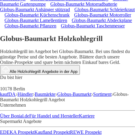
Baumarkt Gartenpumpe
Globus-Baumarkt Motorradbatterie
Globus-Baumarkt Anhänger stützrad
Globus-Baumarkt Schleierkraut
Globus-Baumarkt Küchenschrank
Globus-Baumarkt Motorroller
Globus-Baumarkt Lamellentüren
Globus-Baumarkt Abdeckplane
Globus-Baumarkt Pflanzen
Globus-Baumarkt Taschenmesser
Globus-Baumarkt Holzkohlegrill
Holzkohlegrill im Angebot bei Globus-Baumarkt. Bei uns findest du
günstige Preise und die besten Angebote. Blättere durch unsere
Online-Prospekte und spare beim nächsten Einkauf bares Geld.
Alle Holzkohlegrill Angebote in der App
Du bist hier
10178 Berlin
kaufDA
Händler
Baumärkte
Globus-Baumarkt
Sortiment
Globus-
Baumarkt Holzkohlegrill Angebot
Unternehmen
Über Bonial.de
Für Handel und Hersteller
Karriere
Supermarkt Angebote
EDEKA Prospekt
Kaufland Prospekt
REWE Prospekt