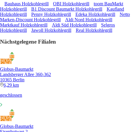
Bauhaus Holzkohlegrill
OBI Holzkohlegrill
toom BauMarkt
Holzkohlegrill
B1 Discount Baumarkt Holzkohlegrill
Kaufland
Holzkohlegrill
Penny Holzkohlegrill
Edeka Holzkohlegrill
Netto
Marken-Discount Holzkohlegrill
Aldi Nord Holzkohlegrill
Marktkauf Holzkohlegrill
Aldi Süd Holzkohlegrill
Selgros
Holzkohlegrill
Jawoll Holzkohlegrill
Real Holzkohlegrill
Nächstgelegene Filialen
Globus-Baumarkt
Landsberger Allee 360-362
10365 Berlin
6,29 km
geschlossen
Globus-Baumarkt
Eisenhutweg 2