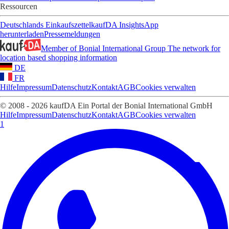
Ressourcen
Deutschlands Einkaufszettel
kaufDA Insights
App
herunterladen
Pressemeldungen
Member of Bonial International Group
The network for
location based shopping information
DE
FR
Hilfe
Impressum
Datenschutz
Kontakt
AGB
Cookies verwalten
© 2008 - 2026 kaufDA Ein Portal der Bonial International GmbH
Hilfe
Impressum
Datenschutz
Kontakt
AGB
Cookies verwalten
1