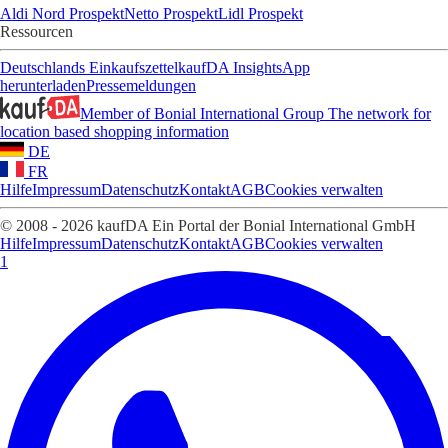
Aldi Nord Prospekt
Netto Prospekt
Lidl Prospekt
Ressourcen
Deutschlands Einkaufszettel
kaufDA Insights
App
herunterladen
Pressemeldungen
Member of Bonial International Group
The network for
location based shopping information
DE
FR
Hilfe
Impressum
Datenschutz
Kontakt
AGB
Cookies verwalten
© 2008 - 2026 kaufDA Ein Portal der Bonial International GmbH
Hilfe
Impressum
Datenschutz
Kontakt
AGB
Cookies verwalten
1