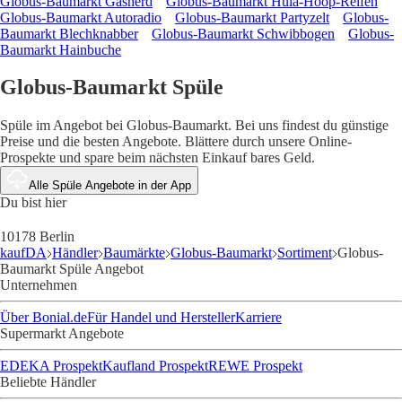
Globus-Baumarkt Gasherd
Globus-Baumarkt Hula-Hoop-Reifen
Globus-Baumarkt Autoradio
Globus-Baumarkt Partyzelt
Globus-
Baumarkt Blechknabber
Globus-Baumarkt Schwibbogen
Globus-
Baumarkt Hainbuche
Globus-Baumarkt Spüle
Spüle im Angebot bei Globus-Baumarkt. Bei uns findest du günstige
Preise und die besten Angebote. Blättere durch unsere Online-
Prospekte und spare beim nächsten Einkauf bares Geld.
Alle Spüle Angebote in der App
Du bist hier
10178 Berlin
kaufDA
Händler
Baumärkte
Globus-Baumarkt
Sortiment
Globus-
Baumarkt Spüle Angebot
Unternehmen
Über Bonial.de
Für Handel und Hersteller
Karriere
Supermarkt Angebote
EDEKA Prospekt
Kaufland Prospekt
REWE Prospekt
Beliebte Händler