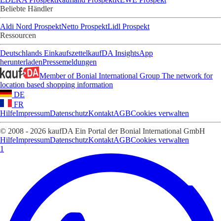
Beliebte Händler
Aldi Nord Prospekt
Netto Prospekt
Lidl Prospekt
Ressourcen
Deutschlands Einkaufszettel
kaufDA Insights
App
herunterladen
Pressemeldungen
Member of Bonial International Group
The network for
location based shopping information
DE
FR
Hilfe
Impressum
Datenschutz
Kontakt
AGB
Cookies verwalten
© 2008 - 2026 kaufDA Ein Portal der Bonial International GmbH
Hilfe
Impressum
Datenschutz
Kontakt
AGB
Cookies verwalten
1