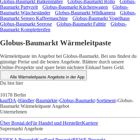
Globus-Baumarkt Balkenmäher
Globus-Baumarkt Rollo
Globus-
Baumarkt Partyzelt
Globus-Baumarkt Küchenwagen
Globus-
Baumarkt Wäscheständer
Globus-Baumarkt Wildkamera
Globus-
Baumarkt Senseo Kaffeemaschine
Globus-Baumarkt Vogelhaus
Globus-Baumarkt Seerose
Globus-Baumarkt Falttür
Globus-
Baumarkt Komplettreifen
Globus-Baumarkt Wärmeleitpaste
Wärmeleitpaste im Angebot bei Globus-Baumarkt. Bei uns findest du
günstige Preise und die besten Angebote. Blättere durch unsere
Online-Prospekte und spare beim nächsten Einkauf bares Geld.
Alle Wärmeleitpaste Angebote in der App
Du bist hier
10178 Berlin
kaufDA
Händler
Baumärkte
Globus-Baumarkt
Sortiment
Globus-
Baumarkt Wärmeleitpaste Angebot
Unternehmen
Über Bonial.de
Für Handel und Hersteller
Karriere
Supermarkt Angebote
EDEKA Prospekt
Kaufland Prospekt
REWE Prospekt