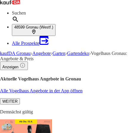
Suchen
48599 Gronau (Westf.)
Alle Prospekte
kaufDA Gronau
Angebote
Garten
Gartendeko
Vogelhaus Gronau:
Angebote & Preis
Anzeigen
Aktuelle Vogelhaus Angebote in Gronau
Alle Vogelhaus Angebote in der App öffnen
WEITER
Demnächst gültig