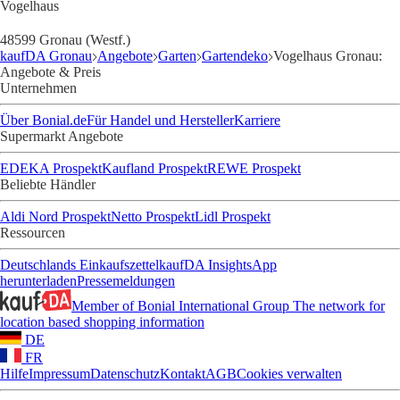
Vogelhaus
48599 Gronau (Westf.)
kaufDA Gronau
Angebote
Garten
Gartendeko
Vogelhaus Gronau:
Angebote & Preis
Unternehmen
Über Bonial.de
Für Handel und Hersteller
Karriere
Supermarkt Angebote
EDEKA Prospekt
Kaufland Prospekt
REWE Prospekt
Beliebte Händler
Aldi Nord Prospekt
Netto Prospekt
Lidl Prospekt
Ressourcen
Deutschlands Einkaufszettel
kaufDA Insights
App
herunterladen
Pressemeldungen
Member of Bonial International Group
The network for
location based shopping information
DE
FR
Hilfe
Impressum
Datenschutz
Kontakt
AGB
Cookies verwalten