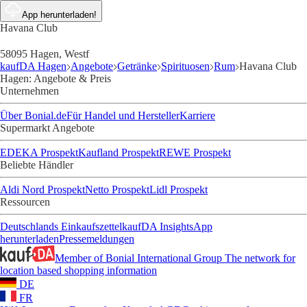
App herunterladen!
Havana Club
58095 Hagen, Westf
kaufDA Hagen
Angebote
Getränke
Spirituosen
Rum
Havana Club
Hagen: Angebote & Preis
Unternehmen
Über Bonial.de
Für Handel und Hersteller
Karriere
Supermarkt Angebote
EDEKA Prospekt
Kaufland Prospekt
REWE Prospekt
Beliebte Händler
Aldi Nord Prospekt
Netto Prospekt
Lidl Prospekt
Ressourcen
Deutschlands Einkaufszettel
kaufDA Insights
App
herunterladen
Pressemeldungen
Member of Bonial International Group
The network for
location based shopping information
DE
FR