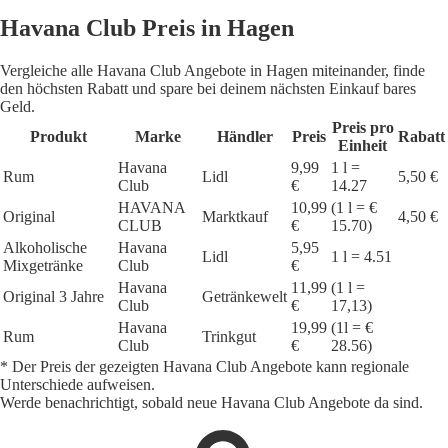
Havana Club Preis in Hagen
Vergleiche alle Havana Club Angebote in Hagen miteinander, finde
den höchsten Rabatt und spare bei deinem nächsten Einkauf bares
Geld.
Preis pro
Produkt
Marke
Händler
Preis
Rabatt
Einheit
Havana
9,99
1 l =
Rum
Lidl
5,50 €
Club
€
14.27
HAVANA
10,99
(1 l = €
Original
Marktkauf
4,50 €
CLUB
€
15.70)
Alkoholische
Havana
5,95
Lidl
1 l = 4.51
Mixgetränke
Club
€
Havana
11,99
(1 l =
Original 3 Jahre
Getränkewelt
Club
€
17,13)
Havana
19,99
(1l = €
Rum
Trinkgut
Club
€
28.56)
* Der Preis der gezeigten Havana Club Angebote kann regionale
Unterschiede aufweisen.
Werde benachrichtigt, sobald neue Havana Club Angebote da sind.
1