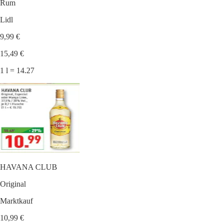
Rum
Lidl
9,99 €
15,49 €
1 l = 14.27
HAVANA CLUB
Original
Marktkauf
10,99 €