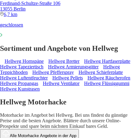
Ferdinand-Schultze-Straße 106
13055 Berlin
6,7 km
geschlossen
Sortiment und Angebote von Hellweg
Hellweg Hornspäne
Hellweg Bretter
Hellweg Hartfaserplatte
Hellweg Tapeziertisch
Hellweg Armierungsgitter
Hellweg
Teppichboden
Hellweg Pfefferspray
Hellweg Schieferplatte
Hellweg Luftentfeuchter
Hellweg Pellets
Hellweg Räucherofen
Hellweg Propangas
Hellweg Ventilator
Hellweg Flüssiggummi
Hellweg Kunstrasen
Hellweg Motorhacke
Motorhacke im Angebot bei Hellweg. Bei uns findest du günstige
Preise und die besten Angebote. Blättere durch unsere Online-
Prospekte und spare beim nächsten Einkauf bares Geld.
Alle Motorhacke Angebote in der App