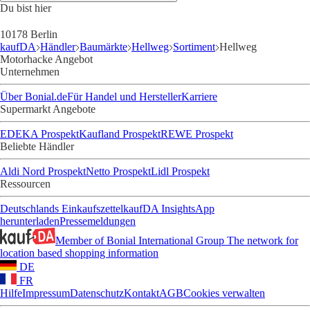
Du bist hier
10178 Berlin
kaufDA
Händler
Baumärkte
Hellweg
Sortiment
Hellweg
Motorhacke Angebot
Unternehmen
Über Bonial.de
Für Handel und Hersteller
Karriere
Supermarkt Angebote
EDEKA Prospekt
Kaufland Prospekt
REWE Prospekt
Beliebte Händler
Aldi Nord Prospekt
Netto Prospekt
Lidl Prospekt
Ressourcen
Deutschlands Einkaufszettel
kaufDA Insights
App
herunterladen
Pressemeldungen
Member of Bonial International Group
The network for
location based shopping information
DE
FR
Hilfe
Impressum
Datenschutz
Kontakt
AGB
Cookies verwalten