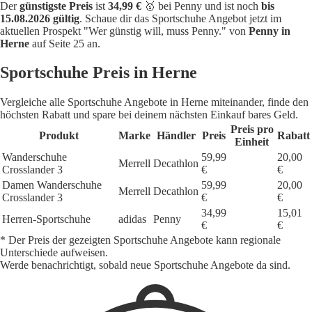
Der
günstigste Preis
ist
34,99 €
🥇 bei Penny und ist noch
bis
15.08.2026 gültig
. Schaue dir das Sportschuhe Angebot jetzt im
aktuellen Prospekt "Wer günstig will, muss Penny." von
Penny in
Herne
auf Seite 25 an.
Sportschuhe Preis in Herne
Vergleiche alle Sportschuhe Angebote in Herne miteinander, finde den
höchsten Rabatt und spare bei deinem nächsten Einkauf bares Geld.
Preis pro
Produkt
Marke
Händler
Preis
Rabatt
Einheit
Wanderschuhe
59,99
20,00
Merrell
Decathlon
Crosslander 3
€
€
Damen Wanderschuhe
59,99
20,00
Merrell
Decathlon
Crosslander 3
€
€
34,99
15,01
Herren-Sportschuhe
adidas
Penny
€
€
* Der Preis der gezeigten Sportschuhe Angebote kann regionale
Unterschiede aufweisen.
Werde benachrichtigt, sobald neue Sportschuhe Angebote da sind.