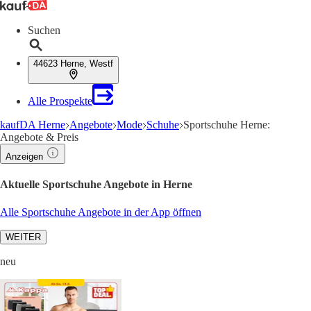
Suchen
44623 Herne, Westf
Alle Prospekte
kaufDA Herne
Angebote
Mode
Schuhe
Sportschuhe Herne:
Angebote & Preis
Anzeigen
Aktuelle Sportschuhe Angebote in Herne
Alle Sportschuhe Angebote in der App öffnen
WEITER
neu