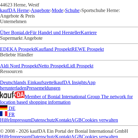
44623 Herne, Westf
kaufDA Herne
Angebote
Mode
Schuhe
Sportschuhe Herne:
Angebote & Preis
Unternehmen
Über Bonial.de
Für Handel und Hersteller
Karriere
Supermarkt Angebote
EDEKA Prospekt
Kaufland Prospekt
REWE Prospekt
Beliebte Händler
Aldi Nord Prospekt
Netto Prospekt
Lidl Prospekt
Ressourcen
Deutschlands Einkaufszettel
kaufDA Insights
App
herunterladen
Pressemeldungen
Member of Bonial International Group
The network for
location based shopping information
DE
FR
Hilfe
Impressum
Datenschutz
Kontakt
AGB
Cookies verwalten
© 2008 - 2026 kaufDA Ein Portal der Bonial International GmbH
Hilfe
Impressum
Datenschutz
Kontakt
AGB
Cookies verwalten