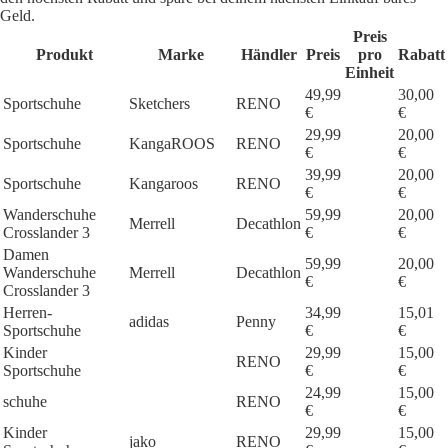
Geld.
Preis
Produkt
Marke
Händler
Preis
pro
Rabatt
Einheit
49,99
30,00
Sportschuhe
Sketchers
RENO
€
€
29,99
20,00
Sportschuhe
KangaROOS
RENO
€
€
39,99
20,00
Sportschuhe
Kangaroos
RENO
€
€
Wanderschuhe
59,99
20,00
Merrell
Decathlon
Crosslander 3
€
€
Damen
59,99
20,00
Wanderschuhe
Merrell
Decathlon
€
€
Crosslander 3
Herren-
34,99
15,01
adidas
Penny
Sportschuhe
€
€
Kinder
29,99
15,00
RENO
Sportschuhe
€
€
24,99
15,00
schuhe
RENO
€
€
Kinder
29,99
15,00
jako
RENO