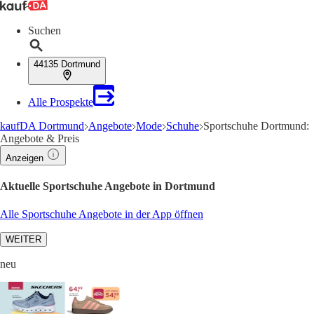
Suchen
44135 Dortmund
Alle Prospekte
kaufDA Dortmund
Angebote
Mode
Schuhe
Sportschuhe Dortmund:
Angebote & Preis
Anzeigen
Aktuelle Sportschuhe Angebote in Dortmund
Alle Sportschuhe Angebote in der App öffnen
WEITER
neu