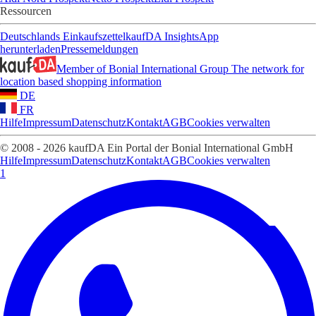
Ressourcen
Deutschlands Einkaufszettel
kaufDA Insights
App
herunterladen
Pressemeldungen
Member of Bonial International Group
The network for
location based shopping information
DE
FR
Hilfe
Impressum
Datenschutz
Kontakt
AGB
Cookies verwalten
© 2008 - 2026 kaufDA Ein Portal der Bonial International GmbH
Hilfe
Impressum
Datenschutz
Kontakt
AGB
Cookies verwalten
1