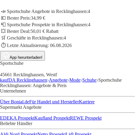
📣 Sportschuhe Angebote in Recklinghausen:
4
💶 Bester Preis:
34,99 €
📮 Sportschuhe Prospekte in Recklinghausen:
4
💥 Bester Deal:
50,01 € Rabatt
🛒 Geschäfte in Recklinghausen:
4
⏱️ Letzte Aktualisierung:
06.08.2026
App herunterladen!
Sportschuhe
45661 Recklinghausen, Westf
kaufDA Recklinghausen
Angebote
Mode
Schuhe
Sportschuhe
Recklinghausen: Angebote & Preis
Unternehmen
Über Bonial.de
Für Handel und Hersteller
Karriere
Supermarkt Angebote
EDEKA Prospekt
Kaufland Prospekt
REWE Prospekt
Beliebte Händler
Aldi Nord Prospekt
Netto Prospekt
Lidl Prospekt