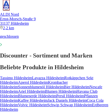
ALDI Nord
Ernst-Morsch-Straße 9
31137 Hildesheim
2,2 km
geschlossen
Discounter - Sortiment und Marken
Beliebte Produkte in Hildesheim
Tassimo Hildesheim
Lavazza Hildesheim
Rotkäppchen Sekt
Hildesheim
Aperol Hildesheim
Krombacher
Hildesheim
Sonnenblumenöl Hildesheim
Bier Hildesheim
Nescafe
Hildesheim
Ariel Hildesheim
Blumen Hildesheim
Havana Club
Hildesheim
Blumenerde Hildesheim
Persil Hildesheim
Pflanzen
Hildesheim
Kaffee Hildesheim
Jack Daniels Hildesheim
Coca Cola
Hildesheim
Volvic Hildesheim
Schwip Schwap Hildesheim
Erdbeeren
Hildesheim