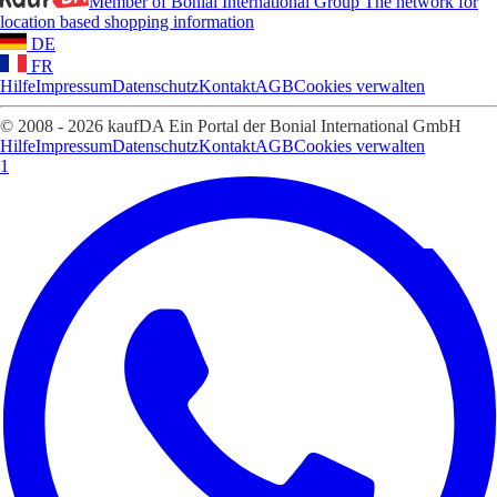
Member of Bonial International Group
The network for
location based shopping information
DE
FR
Hilfe
Impressum
Datenschutz
Kontakt
AGB
Cookies verwalten
© 2008 - 2026 kaufDA Ein Portal der Bonial International GmbH
Hilfe
Impressum
Datenschutz
Kontakt
AGB
Cookies verwalten
1