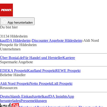
App herunterladen
Du bist hier
31134 Hildesheim
kaufDA Hildesheim
Discounter Angebote Hildesheim
Aldi Nord
Prospekt für Hildesheim
Unternehmen
Über Bonial.de
Für Handel und Hersteller
Karriere
Supermarkt Angebote
EDEKA Prospekt
Kaufland Prospekt
REWE Prospekt
Beliebte Händler
Aldi Nord Prospekt
Netto Prospekt
Lidl Prospekt
Ressourcen
Deutschlands Einkaufszettel
kaufDA Insights
App
herunterladen
Pressemeldungen