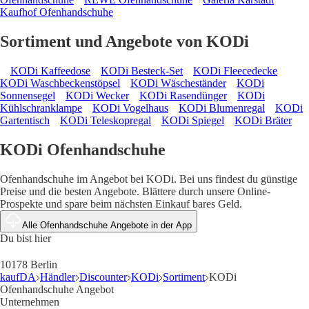
Kaufhof Ofenhandschuhe
Sortiment und Angebote von KODi
KODi Kaffeedose
KODi Besteck-Set
KODi Fleecedecke
KODi Waschbeckenstöpsel
KODi Wäscheständer
KODi
Sonnensegel
KODi Wecker
KODi Rasendünger
KODi
Kühlschranklampe
KODi Vogelhaus
KODi Blumenregal
KODi
Gartentisch
KODi Teleskopregal
KODi Spiegel
KODi Bräter
KODi Ofenhandschuhe
Ofenhandschuhe im Angebot bei KODi. Bei uns findest du günstige
Preise und die besten Angebote. Blättere durch unsere Online-
Prospekte und spare beim nächsten Einkauf bares Geld.
Alle Ofenhandschuhe Angebote in der App
Du bist hier
10178 Berlin
kaufDA
Händler
Discounter
KODi
Sortiment
KODi
Ofenhandschuhe Angebot
Unternehmen