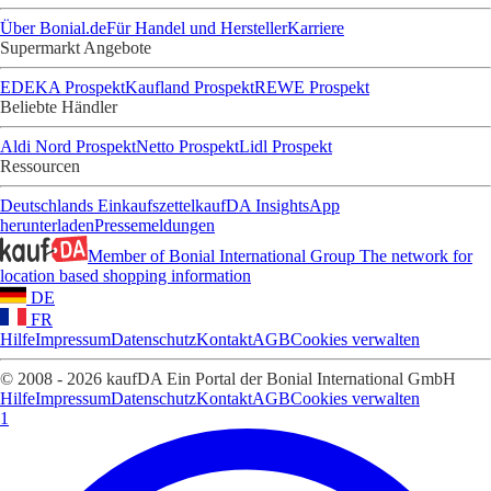
Über Bonial.de
Für Handel und Hersteller
Karriere
Supermarkt Angebote
EDEKA Prospekt
Kaufland Prospekt
REWE Prospekt
Beliebte Händler
Aldi Nord Prospekt
Netto Prospekt
Lidl Prospekt
Ressourcen
Deutschlands Einkaufszettel
kaufDA Insights
App
herunterladen
Pressemeldungen
Member of Bonial International Group
The network for
location based shopping information
DE
FR
Hilfe
Impressum
Datenschutz
Kontakt
AGB
Cookies verwalten
© 2008 - 2026 kaufDA Ein Portal der Bonial International GmbH
Hilfe
Impressum
Datenschutz
Kontakt
AGB
Cookies verwalten
1