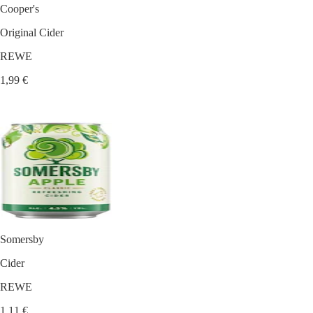
Cooper's
Original Cider
REWE
1,99 €
Somersby
Cider
REWE
1,11 €