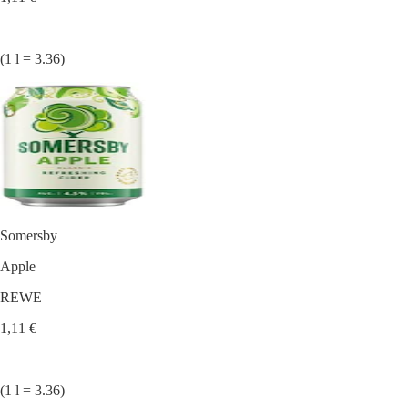
(1 l = 3.36)
Somersby
Apple
REWE
1,11 €
(1 l = 3.36)