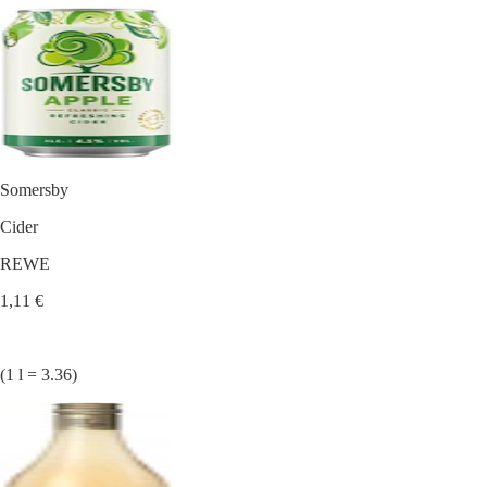
Somersby
Cider
REWE
1,11 €
(1 l = 3.36)