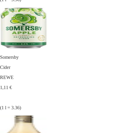
Somersby
Cider
REWE
1,11 €
(1 l = 3.36)