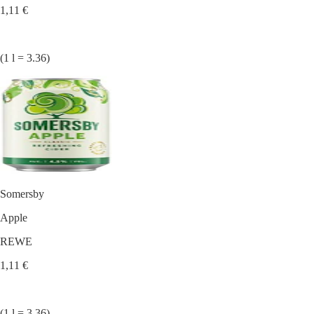
1,11 €
(1 l = 3.36)
Somersby
Apple
REWE
1,11 €
(1 l = 3.36)