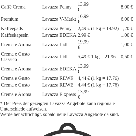
13,99
Caffè Crema
Lavazza
Penny
8,00 €
€
16,99
Premium
Lavazza
V-Markt
6,00 €
€
Kaffeepads
Lavazza
Penny
2,49 €
(1 kg = 19.92)
1,20 €
Kaffeekapseln
Lavazza
EDEKA
2,99 €
1,00 €
19,99
Crema e Aroma
Lavazza
Lidl
1,00 €
€
Crema e Gusto
Lavazza
Lidl
5,49 €
1 kg = 21.96
0,50 €
Classico
13,99
Crema e Aroma
Lavazza
EDEKA
€
Crema e Gusto
Lavazza
REWE
4,44 €
(1 kg = 17.76)
Crema e Gusto
Lavazza
REWE
4,44 €
(1 kg = 17.76)
13,99
Crema e Aroma
Lavazza
E xpress
€
* Der Preis der gezeigten Lavazza Angebote kann regionale
Unterschiede aufweisen.
Werde benachrichtigt, sobald neue Lavazza Angebote da sind.
1