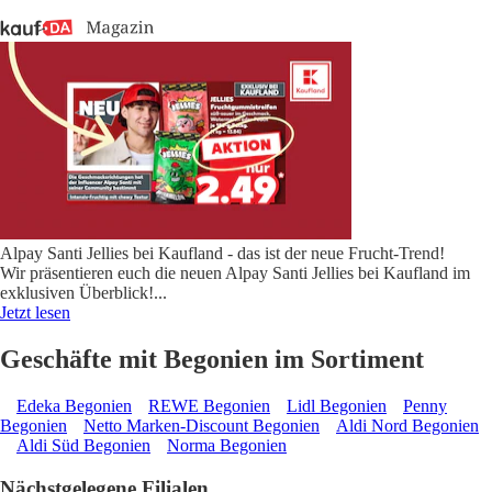
Alpay Santi Jellies bei Kaufland - das ist der neue Frucht-Trend!
Wir präsentieren euch die neuen Alpay Santi Jellies bei Kaufland im
exklusiven Überblick!
...
Jetzt lesen
Geschäfte mit Begonien im Sortiment
Edeka Begonien
REWE Begonien
Lidl Begonien
Penny
Begonien
Netto Marken-Discount Begonien
Aldi Nord Begonien
Aldi Süd Begonien
Norma Begonien
Nächstgelegene Filialen