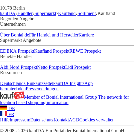
10178 Berlin
kaufDA
Händler
Supermarkt
Kaufland
Sortiment
Kaufland
Begonien Angebot
Unternehmen
Über Bonial.de
Für Handel und Hersteller
Karriere
Supermarkt Angebote
EDEKA Prospekt
Kaufland Prospekt
REWE Prospekt
Beliebte Händler
Aldi Nord Prospekt
Netto Prospekt
Lidl Prospekt
Ressourcen
Deutschlands Einkaufszettel
kaufDA Insights
App
herunterladen
Pressemeldungen
Member of Bonial International Group
The network for
location based shopping information
DE
FR
Hilfe
Impressum
Datenschutz
Kontakt
AGB
Cookies verwalten
© 2008 - 2026 kaufDA Ein Portal der Bonial International GmbH