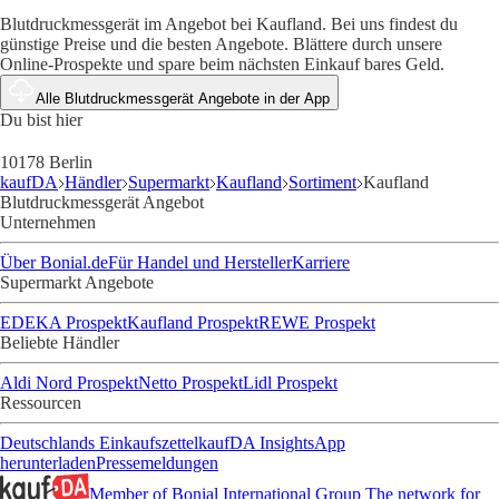
Blutdruckmessgerät im Angebot bei Kaufland. Bei uns findest du
günstige Preise und die besten Angebote. Blättere durch unsere
Online-Prospekte und spare beim nächsten Einkauf bares Geld.
Alle Blutdruckmessgerät Angebote in der App
Du bist hier
10178 Berlin
kaufDA
Händler
Supermarkt
Kaufland
Sortiment
Kaufland
Blutdruckmessgerät Angebot
Unternehmen
Über Bonial.de
Für Handel und Hersteller
Karriere
Supermarkt Angebote
EDEKA Prospekt
Kaufland Prospekt
REWE Prospekt
Beliebte Händler
Aldi Nord Prospekt
Netto Prospekt
Lidl Prospekt
Ressourcen
Deutschlands Einkaufszettel
kaufDA Insights
App
herunterladen
Pressemeldungen
Member of Bonial International Group
The network for