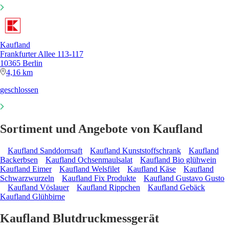
Kaufland
Frankfurter Allee 113-117
10365 Berlin
4,16 km
geschlossen
Sortiment und Angebote von Kaufland
Kaufland Sanddornsaft
Kaufland Kunststoffschrank
Kaufland
Backerbsen
Kaufland Ochsenmaulsalat
Kaufland Bio glühwein
Kaufland Eimer
Kaufland Welsfilet
Kaufland Käse
Kaufland
Schwarzwurzeln
Kaufland Fix Produkte
Kaufland Gustavo Gusto
Kaufland Vöslauer
Kaufland Rippchen
Kaufland Gebäck
Kaufland Glühbirne
Kaufland Blutdruckmessgerät