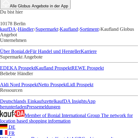
Alle Globus Angebote in der App
Du bist hier
10178 Berlin
kaufDA
Händler
Supermarkt
Kaufland
Sortiment
Kaufland Globus
Angebot
Unternehmen
Über Bonial.de
Für Handel und Hersteller
Karriere
Supermarkt Angebote
EDEKA Prospekt
Kaufland Prospekt
REWE Prospekt
Beliebte Händler
Aldi Nord Prospekt
Netto Prospekt
Lidl Prospekt
Ressourcen
Deutschlands Einkaufszettel
kaufDA Insights
App
herunterladen
Pressemeldungen
Member of Bonial International Group
The network for
location based shopping information
DE
FR