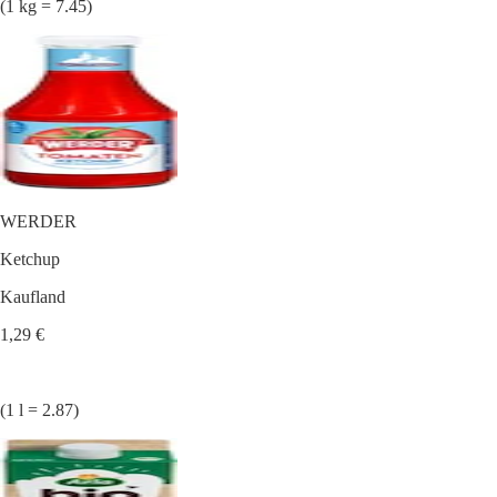
(1 kg = 7.45)
WERDER
Ketchup
Kaufland
1,29 €
(1 l = 2.87)