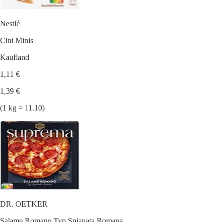
Nestlé
Cini Minis
Kaufland
1,11 €
1,39 €
(1 kg = 11.10)
DR. OETKER
Salame Romano Typ Spianata Romana