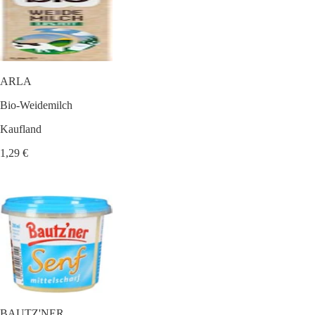
ARLA
Bio-Weidemilch
Kaufland
1,29 €
BAUTZ'NER