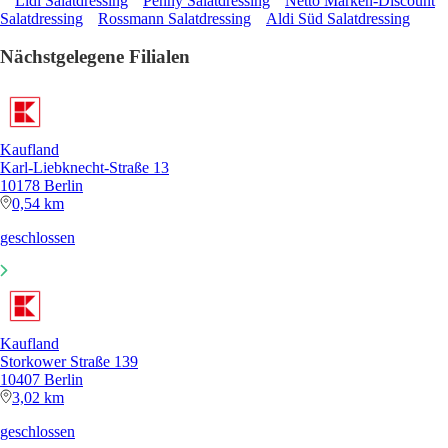
Lidl Salatdressing
Penny Salatdressing
Netto Marken-Discount
Salatdressing
Rossmann Salatdressing
Aldi Süd Salatdressing
Nächstgelegene Filialen
Kaufland
Karl-Liebknecht-Straße 13
10178 Berlin
0,54 km
geschlossen
Kaufland
Storkower Straße 139
10407 Berlin
3,02 km
geschlossen