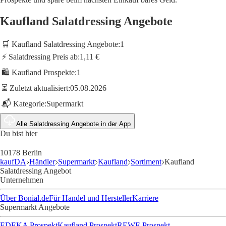
Kaufland Salatdressing Angebote
🛒 Kaufland Salatdressing Angebote:
1
⚡ Salatdressing Preis ab:
1,11 €
🛍️ Kaufland Prospekte:
1
⏳ Zuletzt aktualisiert:
05.08.2026
📬 Kategorie:
Supermarkt
Alle Salatdressing Angebote in der App
Du bist hier
10178 Berlin
kaufDA
Händler
Supermarkt
Kaufland
Sortiment
Kaufland
Salatdressing Angebot
Unternehmen
Über Bonial.de
Für Handel und Hersteller
Karriere
Supermarkt Angebote
EDEKA Prospekt
Kaufland Prospekt
REWE Prospekt