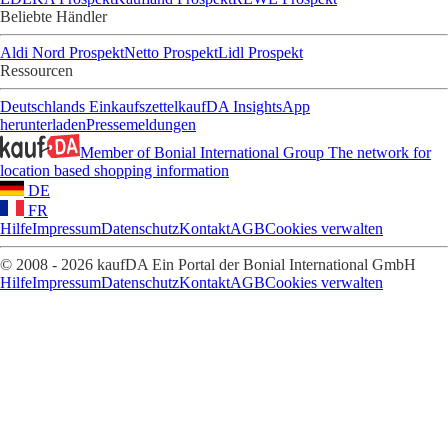
Beliebte Händler
Aldi Nord Prospekt
Netto Prospekt
Lidl Prospekt
Ressourcen
Deutschlands Einkaufszettel
kaufDA Insights
App
herunterladen
Pressemeldungen
Member of Bonial International Group
The network for
location based shopping information
DE
FR
Hilfe
Impressum
Datenschutz
Kontakt
AGB
Cookies verwalten
© 2008 - 2026 kaufDA Ein Portal der Bonial International GmbH
Hilfe
Impressum
Datenschutz
Kontakt
AGB
Cookies verwalten