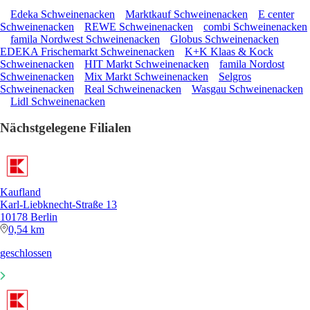
Edeka Schweinenacken
Marktkauf Schweinenacken
E center
Schweinenacken
REWE Schweinenacken
combi Schweinenacken
famila Nordwest Schweinenacken
Globus Schweinenacken
EDEKA Frischemarkt Schweinenacken
K+K Klaas & Kock
Schweinenacken
HIT Markt Schweinenacken
famila Nordost
Schweinenacken
Mix Markt Schweinenacken
Selgros
Schweinenacken
Real Schweinenacken
Wasgau Schweinenacken
Lidl Schweinenacken
Nächstgelegene Filialen
Kaufland
Karl-Liebknecht-Straße 13
10178 Berlin
0,54 km
geschlossen