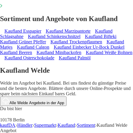
Sortiment und Angebote von Kaufland
Kaufland Esspapier
Kaufland Marzipantorte
Kaufland
Schlagsahne
Kaufland Schinkenschnitzel
Kaufland Bifteki
Kaufland Grüner Pfeffer
Kaufland Trockenpflaumen
Kaufland
Matjes
Kaufland Calgon
Kaufland Einbecker Ur-Bock Dunkel
Kaufland Beeren
Kaufland Minibackofen
Kaufland Weiße Bohnen
Kaufland Osterschokolade
Kaufland Palmöl
Kaufland Welde
Welde im Angebot bei Kaufland. Bei uns findest du günstige Preise
und die besten Angebote. Blättere durch unsere Online-Prospekte und
spare beim nächsten Einkauf bares Geld.
Alle Welde Angebote in der App
Du bist hier
10178 Berlin
kaufDA
Händler
Supermarkt
Kaufland
Sortiment
Kaufland Welde
Angebot