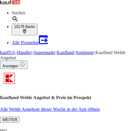
Suchen
10178 Berlin
Alle Prospekte
kaufDA
Händler
Supermarkt
Kaufland
Sortiment
Kaufland Welde
Angebot
Anzeigen
Kaufland Welde Angebot & Preis im Prospekt
Alle Welde Angebote dieser Woche in der App öffnen
WEITER
neu