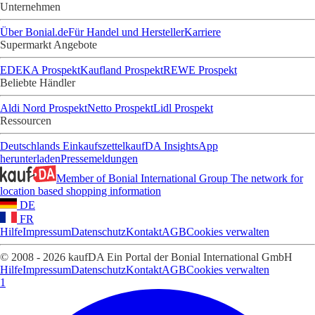
Unternehmen
Über Bonial.de
Für Handel und Hersteller
Karriere
Supermarkt Angebote
EDEKA Prospekt
Kaufland Prospekt
REWE Prospekt
Beliebte Händler
Aldi Nord Prospekt
Netto Prospekt
Lidl Prospekt
Ressourcen
Deutschlands Einkaufszettel
kaufDA Insights
App
herunterladen
Pressemeldungen
Member of Bonial International Group
The network for
location based shopping information
DE
FR
Hilfe
Impressum
Datenschutz
Kontakt
AGB
Cookies verwalten
© 2008 - 2026 kaufDA Ein Portal der Bonial International GmbH
Hilfe
Impressum
Datenschutz
Kontakt
AGB
Cookies verwalten
1