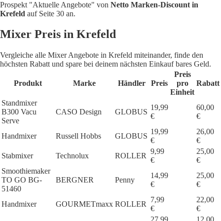
Prospekt "Aktuelle Angebote" von
Netto Marken-Discount in
Krefeld
auf Seite 30 an.
Mixer Preis in Krefeld
Vergleiche alle Mixer Angebote in Krefeld miteinander, finde den
höchsten Rabatt und spare bei deinem nächsten Einkauf bares Geld.
Preis
Produkt
Marke
Händler
Preis
pro
Rabatt
Einheit
Standmixer
19,99
60,00
B300 Vacu
CASO Design
GLOBUS
€
€
Serve
19,99
26,00
Handmixer
Russell Hobbs
GLOBUS
€
€
9,99
25,00
Stabmixer
Technolux
ROLLER
€
€
Smoothiemaker
14,99
25,00
TO GO BG-
BERGNER
Penny
€
€
51460
7,99
22,00
Handmixer
GOURMETmaxx
ROLLER
€
€
27,99
12,00