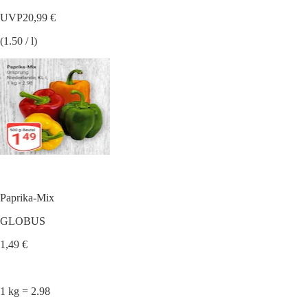
UVP
20,99 €
(1.50 / l)
Paprika-Mix
GLOBUS
1,49 €
1 kg = 2.98