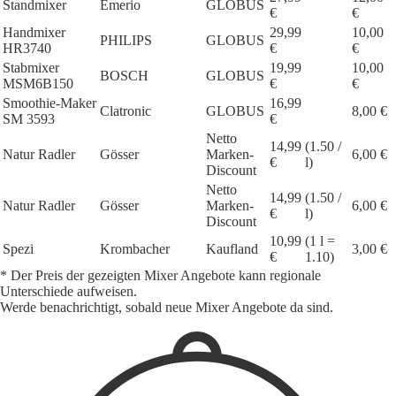
Standmixer
Emerio
GLOBUS
€
€
Handmixer
29,99
10,00
PHILIPS
GLOBUS
HR3740
€
€
Stabmixer
19,99
10,00
BOSCH
GLOBUS
MSM6B150
€
€
Smoothie-Maker
16,99
Clatronic
GLOBUS
8,00 €
SM 3593
€
Netto
14,99
(1.50 /
Natur Radler
Gösser
Marken-
6,00 €
€
l)
Discount
Netto
14,99
(1.50 /
Natur Radler
Gösser
Marken-
6,00 €
€
l)
Discount
10,99
(1 l =
Spezi
Krombacher
Kaufland
3,00 €
€
1.10)
* Der Preis der gezeigten Mixer Angebote kann regionale
Unterschiede aufweisen.
Werde benachrichtigt, sobald neue Mixer Angebote da sind.
1