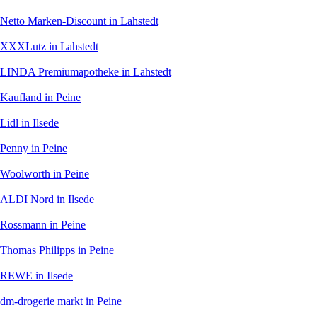
Netto Marken-Discount
in Lahstedt
XXXLutz
in Lahstedt
LINDA Premiumapotheke
in Lahstedt
Kaufland
in Peine
Lidl
in Ilsede
Penny
in Peine
Woolworth
in Peine
ALDI Nord
in Ilsede
Rossmann
in Peine
Thomas Philipps
in Peine
REWE
in Ilsede
dm-drogerie markt
in Peine