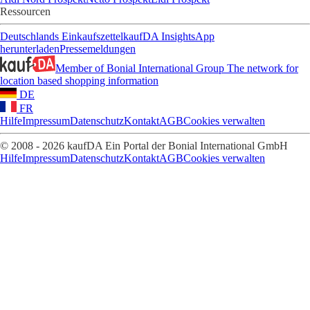
Ressourcen
Deutschlands Einkaufszettel
kaufDA Insights
App
herunterladen
Pressemeldungen
Member of Bonial International Group
The network for
location based shopping information
DE
FR
Hilfe
Impressum
Datenschutz
Kontakt
AGB
Cookies verwalten
© 2008 - 2026 kaufDA Ein Portal der Bonial International GmbH
Hilfe
Impressum
Datenschutz
Kontakt
AGB
Cookies verwalten