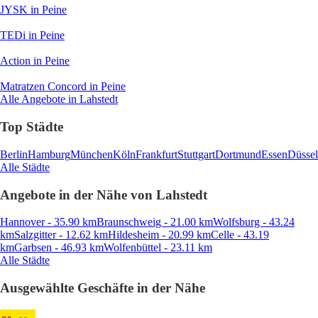
JYSK
in Peine
TEDi
in Peine
Action
in Peine
Matratzen Concord
in Peine
Alle Angebote in Lahstedt
Top Städte
Berlin
Hamburg
München
Köln
Frankfurt
Stuttgart
Dortmund
Essen
Düssel
Alle Städte
Angebote in der Nähe von Lahstedt
Hannover - 35.90 km
Braunschweig - 21.00 km
Wolfsburg - 43.24
km
Salzgitter - 12.62 km
Hildesheim - 20.99 km
Celle - 43.19
km
Garbsen - 46.93 km
Wolfenbüttel - 23.11 km
Alle Städte
Ausgewählte Geschäfte in der Nähe