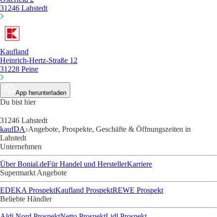
31246 Lahstedt
Kaufland
Heinrich-Hertz-Straße 12
31228 Peine
App herunterladen
Du bist hier
31246 Lahstedt
kaufDA
Angebote, Prospekte, Geschäfte & Öffnungszeiten in
Lahstedt
Unternehmen
Über Bonial.de
Für Handel und Hersteller
Karriere
Supermarkt Angebote
EDEKA Prospekt
Kaufland Prospekt
REWE Prospekt
Beliebte Händler
Aldi Nord Prospekt
Netto Prospekt
Lidl Prospekt