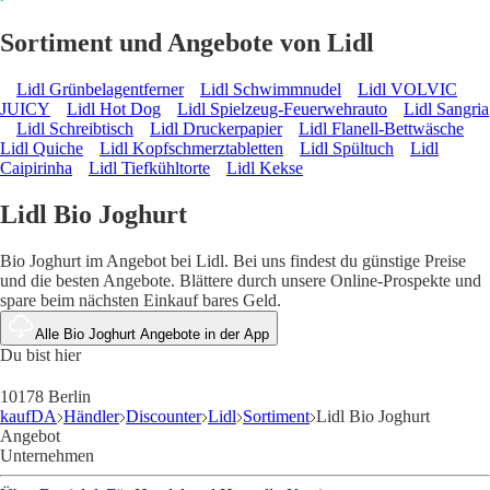
Sortiment und Angebote von Lidl
Lidl Grünbelagentferner
Lidl Schwimmnudel
Lidl VOLVIC
JUICY
Lidl Hot Dog
Lidl Spielzeug-Feuerwehrauto
Lidl Sangria
Lidl Schreibtisch
Lidl Druckerpapier
Lidl Flanell-Bettwäsche
Lidl Quiche
Lidl Kopfschmerztabletten
Lidl Spültuch
Lidl
Caipirinha
Lidl Tiefkühltorte
Lidl Kekse
Lidl Bio Joghurt
Bio Joghurt im Angebot bei Lidl. Bei uns findest du günstige Preise
und die besten Angebote. Blättere durch unsere Online-Prospekte und
spare beim nächsten Einkauf bares Geld.
Alle Bio Joghurt Angebote in der App
Du bist hier
10178 Berlin
kaufDA
Händler
Discounter
Lidl
Sortiment
Lidl Bio Joghurt
Angebot
Unternehmen