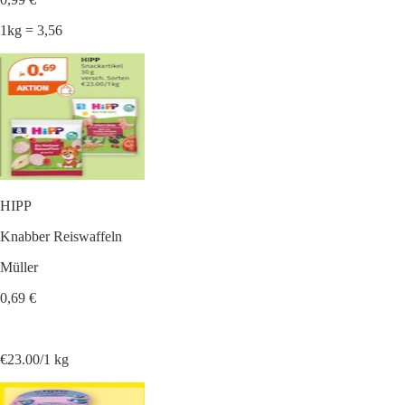
1kg = 3,56
HIPP
Knabber Reiswaffeln
Müller
0,69 €
€23.00/1 kg