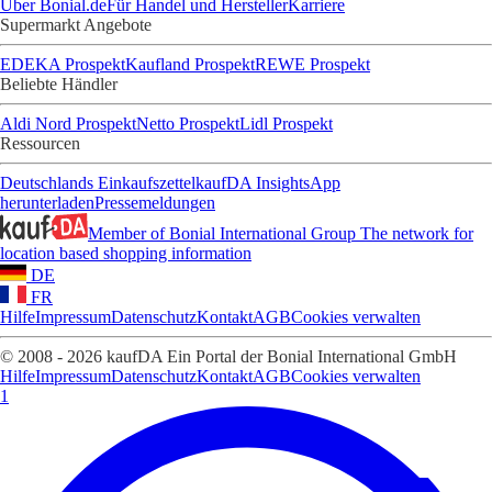
Über Bonial.de
Für Handel und Hersteller
Karriere
Supermarkt Angebote
EDEKA Prospekt
Kaufland Prospekt
REWE Prospekt
Beliebte Händler
Aldi Nord Prospekt
Netto Prospekt
Lidl Prospekt
Ressourcen
Deutschlands Einkaufszettel
kaufDA Insights
App
herunterladen
Pressemeldungen
Member of Bonial International Group
The network for
location based shopping information
DE
FR
Hilfe
Impressum
Datenschutz
Kontakt
AGB
Cookies verwalten
© 2008 - 2026 kaufDA Ein Portal der Bonial International GmbH
Hilfe
Impressum
Datenschutz
Kontakt
AGB
Cookies verwalten
1