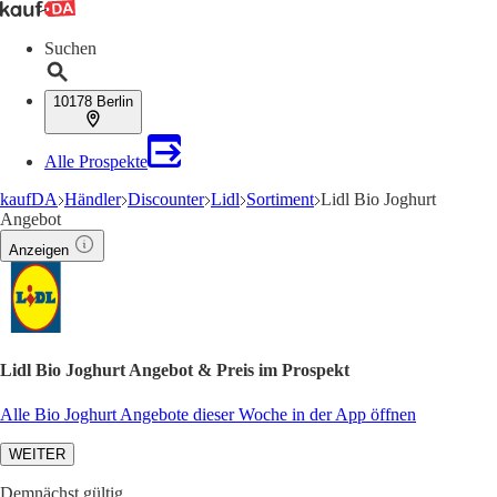
Suchen
10178 Berlin
Alle Prospekte
kaufDA
Händler
Discounter
Lidl
Sortiment
Lidl Bio Joghurt
Angebot
Anzeigen
Lidl Bio Joghurt Angebot & Preis im Prospekt
Alle Bio Joghurt Angebote dieser Woche in der App öffnen
WEITER
Demnächst gültig