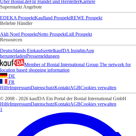
Über Bonial.de
Für Handel und Hersteller
Karriere
Supermarkt Angebote
EDEKA Prospekt
Kaufland Prospekt
REWE Prospekt
Beliebte Händler
Aldi Nord Prospekt
Netto Prospekt
Lidl Prospekt
Ressourcen
Deutschlands Einkaufszettel
kaufDA Insights
App
herunterladen
Pressemeldungen
Member of Bonial International Group
The network for
location based shopping information
DE
FR
Hilfe
Impressum
Datenschutz
Kontakt
AGB
Cookies verwalten
© 2008 - 2026 kaufDA Ein Portal der Bonial International GmbH
Hilfe
Impressum
Datenschutz
Kontakt
AGB
Cookies verwalten
1