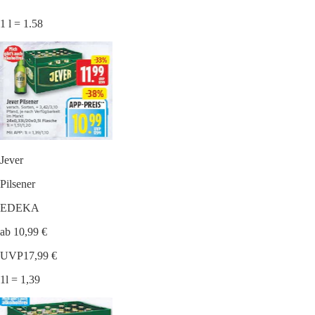
1 l = 1.58
Jever
Pilsener
EDEKA
ab 10,99 €
UVP
17,99 €
1l = 1,39