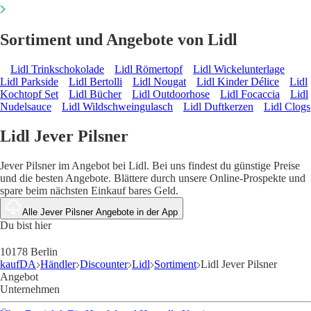
Sortiment und Angebote von Lidl
Lidl Trinkschokolade
Lidl Römertopf
Lidl Wickelunterlage
Lidl Parkside
Lidl Bertolli
Lidl Nougat
Lidl Kinder Délice
Lidl
Kochtopf Set
Lidl Bücher
Lidl Outdoorhose
Lidl Focaccia
Lidl
Nudelsauce
Lidl Wildschweingulasch
Lidl Duftkerzen
Lidl Clogs
Lidl Jever Pilsner
Jever Pilsner im Angebot bei Lidl. Bei uns findest du günstige Preise
und die besten Angebote. Blättere durch unsere Online-Prospekte und
spare beim nächsten Einkauf bares Geld.
Alle Jever Pilsner Angebote in der App
Du bist hier
10178 Berlin
kaufDA
Händler
Discounter
Lidl
Sortiment
Lidl Jever Pilsner
Angebot
Unternehmen